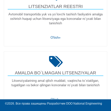
LITSENZIATLAR REESTRI
Avtomobil transportida yuk va yo`lovchi tashish faoliyatini amalga
oshirish huquqi uchun litsenziyaga ega korxonalar ro`yxati bilan
tanishish
O'tish»
AMALDA BO`LMAGAN LITSENZIYALAR
Litsenziyalarining amal qilish muddati, vaqtincha to`xtatilgan,
tugatilgan va bekor qilingan korxonalar ro`yxati bilan tanishish
O'tish»
©2026.
Все права зашищены
Разработчик OOO National Engineering