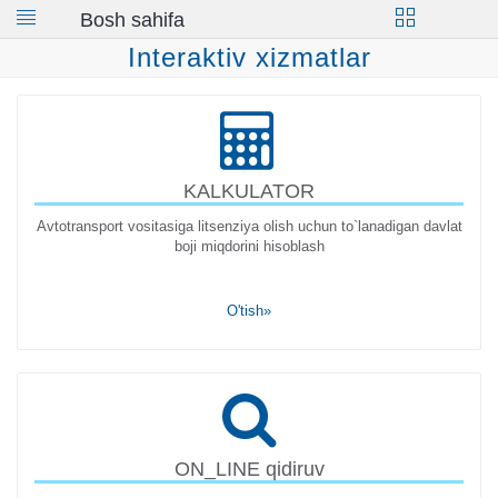
Toggle
Bosh sahifa
Interaktiv xizmatlar
navigation
KALKULATOR
Avtotransport vositasiga litsenziya olish uchun to`lanadigan davlat
boji miqdorini hisoblash
O'tish»
ON_LINE qidiruv